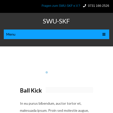
Fragen zum SWU-SKF e.V.?
0731 166-2526
SWU-SKF
Menu
Ball Kick
In eu purus bibendum, auctor tortor et,
malesuada ipsum. Proin sed molestie augue,