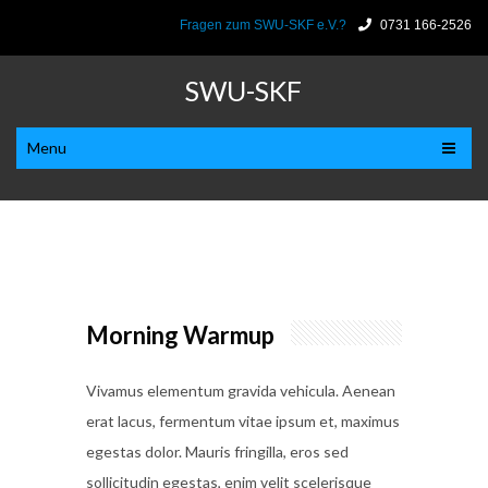
Fragen zum SWU-SKF e.V.?
0731 166-2526
SWU-SKF
Menu
Morning Warmup
Vivamus elementum gravida vehicula. Aenean
erat lacus, fermentum vitae ipsum et, maximus
egestas dolor. Mauris fringilla, eros sed
sollicitudin egestas, enim velit scelerisque