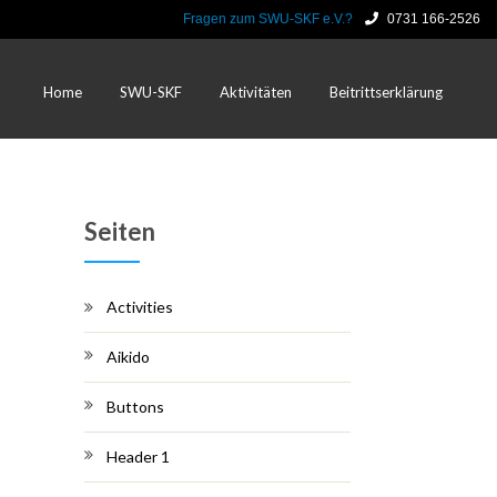
Fragen zum SWU-SKF e.V.?
0731 166-2526
Home
SWU-SKF
Aktivitäten
Beitrittserklärung
Seiten
Activities
Aikido
Buttons
Header 1