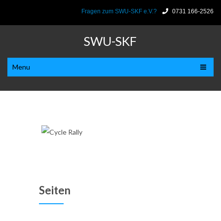
Fragen zum SWU-SKF e.V.?
0731 166-2526
SWU-SKF
Menu
Cycle Rally
Seiten